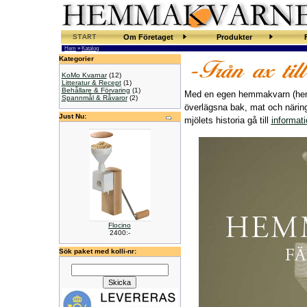
START
Om Företaget
Produkter
Hem
»
Katalog
Kategorier
KoMo Kvarnar
(12)
Litteratur & Recept
(1)
Behållare & Förvaring
(1)
Med en egen hemmakvarn (hemm
Spannmål & Råvaror
(2)
överlägsna bak, mat och näring
Just Nu:
mjölets historia gå till
informat
Flocino
2400:-
Sök paket med kolli-nr: