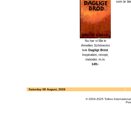
som är åte
Nu har vi fått in
Annelies Schönecks
bok
Dagligt Bröd
.
Inspiration, recept,
metoder, m.m.
149:-
Saturday 08 August, 2026
© 2004-2025 Tollros Internation
Pow