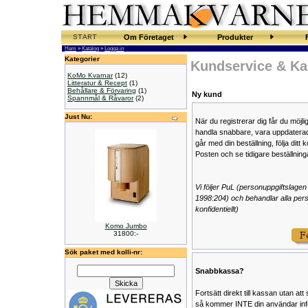
START
Om Företaget
Produkter
Hem
»
Katalog
»
Logga in
Kategorier
Kundservice & Ka
KoMo Kvarnar
(12)
Litteratur & Recept
(1)
Behållare & Förvaring
(1)
Ny kund
Spannmål & Råvaror
(2)
Just Nu:
När du registrerar dig får du möjlig
handla snabbare, vara uppdatera
går med din beställning, följa ditt k
Posten och se tidigare beställning
Vi följer PuL (personuppgiftslage
1998:204) och behandlar alla per
konfidentiellt)
Komo Jumbo
31800:-
Sök paket med kolli-nr:
Snabbkassa?
Fortsätt direkt till kassan utan at
så kommer INTE din användar info