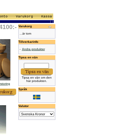
onto
Varukorg
Kassa
|
|
4100:-
Varukorg
...är tom
Tillverkarinfo
-
Andra produkter
Tipsa en vän
Tipsa en vän om den
här produkten.
rstoring
Språk
Valutor