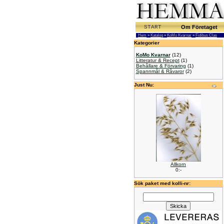
START
Om Företaget
Hem
»
Katalog
»
KoMo Kvarnar
»
Fidibus Clas
Kategorier
KoMo Kvarnar
(12)
Litteratur & Recept
(1)
Behållare & Förvaring
(1)
Spannmål & Råvaror
(2)
Just Nu:
Allkorn
0:-
Sök paket med kolli-nr: