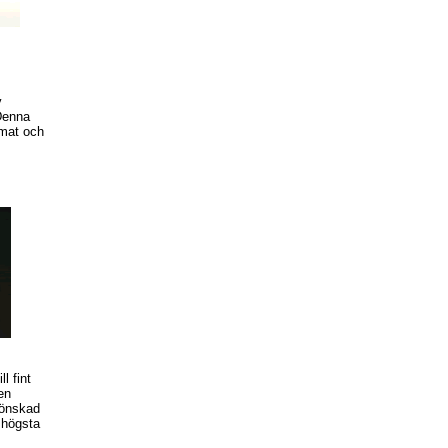
v
 Denna
 mat och
ll fint
en
 önskad
 högsta