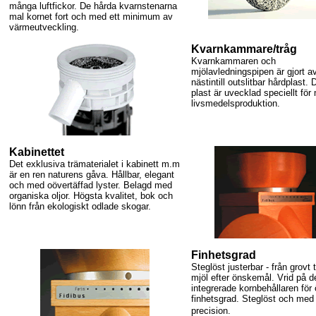
många luftfickor. De hårda kvarnstenarna
mal kornet fort och med ett minimum av
värmeutveckling.
Kvarnkammare/tråg
Kvarnkammaren och
mjölavledningspipen är gjort a
nästintill outslitbar hårdplast.
plast är uvecklad speciellt för
livsmedelsproduktion.
Kabinettet
Det exklusiva trämaterialet i kabinett m.m
är en ren naturens gåva. Hållbar, elegant
och med oövertäffad lyster. Belagd med
organiska oljor. Högsta kvalitet, bok och
lönn från ekologiskt odlade skogar.
Finhetsgrad
Steglöst justerbar - från grovt ti
mjöl efter önskemål. Vrid på d
integrerade kornbehållaren för
finhetsgrad. Steglöst och med
precision.