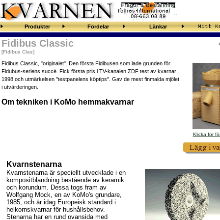
Produkter
Fördelar
Länkar
Mitt K
Fidibus Classic
[Fidibus Clas]
Fidibus Classic, "originalet". Den första Fidibusen som lade grunden för
Fidubus-seriens succé. Fick första pris i TV-kanalen ZDF test av kvarnar
1998 och utmärkelsen "testpanelens köptips". Gav de mest finmalda mjölet
i utvärderingen.
Om tekniken i KoMo hemmakvarnar
Klicka för fö
Kvarnstenarna
Kvarnstenarna är speciellt utvecklade i en
kompositblandning bestående av keramik
och korundum. Dessa togs fram av
Wolfgang Mock, en av KoMo's grundare,
1985, och är idag Europeisk standard i
helkornskvarnar för hushållsbehov.
Stenarna har en rund ovansida med