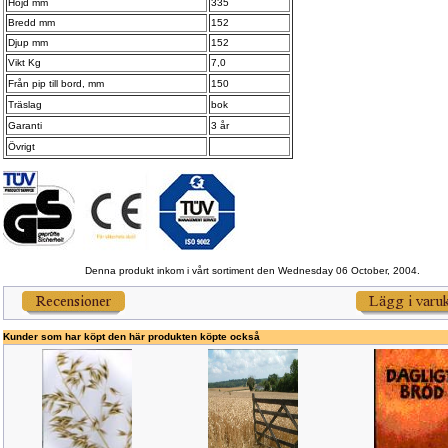
Höjd mm
335
Bredd mm
152
Djup mm
152
Vikt Kg
7,0
Från pip till bord, mm
150
Träslag
bok
Garanti
3 år
Övrigt
Denna produkt inkom i vårt sortiment den Wednesday 06 October, 2004.
Kunder som har köpt den här produkten köpte också