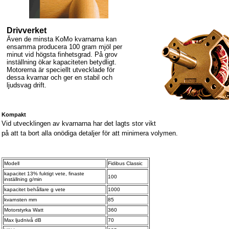
Drivverket
Även de minsta KoMo kvarnarna kan
ensamma producera 100 gram mjöl per
minut vid högsta finhetsgrad. På grov
inställning ökar kapaciteten betydligt.
Motorerna är speciellt utvecklade för
dessa kvarnar och ger en stabil och
ljudsvag drift.
Kompakt
Vid utvecklingen av kvarnarna har det lagts stor vikt
på att ta bort alla onödiga detaljer för att minimera volymen.
Modell
Fidibus Classic
kapacitet 13% fuktigt vete, finaste
100
inställning g/min
kapacitet behållare g vete
1000
kvarnsten mm
85
Motorstyrka Watt
360
Max ljudnivå dB
70