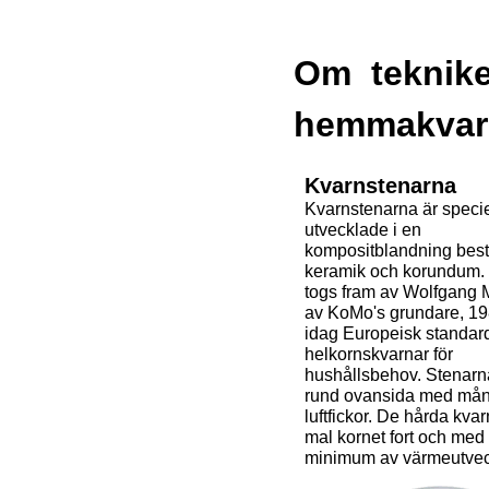
Om teknike
hemmakvar
Kvarnstenarna
Kvarnstenarna är specie
utvecklade i en
kompositblandning bes
keramik och korundum.
togs fram av Wolfgang 
av KoMo's grundare, 19
idag Europeisk standard
helkornskvarnar för
hushållsbehov. Stenarn
rund ovansida med må
luftfickor. De hårda kva
mal kornet fort och med 
minimum av värmeutvec