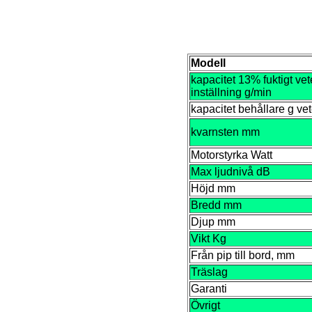
Modell
kapacitet 13% fuktigt vet
inställning g/min
kapacitet behållare g ve
kvarnsten mm
Motorstyrka Watt
Max ljudnivå dB
Höjd mm
Bredd mm
Djup mm
Vikt Kg
Från pip till bord, mm
Träslag
Garanti
Övrigt