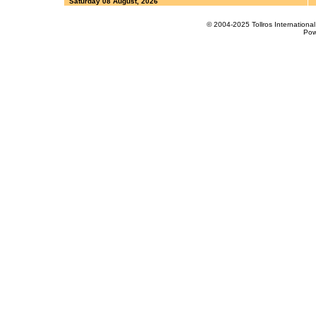
Saturday 08 August, 2026
© 2004-2025 Tollros Internation
Pow