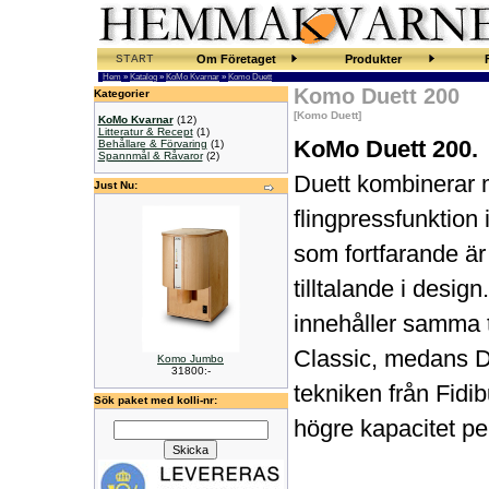
START
Om Företaget
Produkter
Hem
»
Katalog
»
KoMo Kvarnar
»
Komo Duett
Komo Duett 200
Kategorier
[Komo Duett]
KoMo Kvarnar
(12)
Litteratur & Recept
(1)
KoMo Duett 200.
Behållare & Förvaring
(1)
Spannmål & Råvaror
(2)
Duett kombinerar 
Just Nu:
flingpressfunktion 
som fortfarande ä
tilltalande i desig
innehåller samma 
Classic, medans D
Komo Jumbo
31800:-
tekniken från Fidib
Sök paket med kolli-nr:
högre kapacitet pe