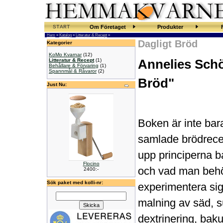
START
Om Företaget
Produkter
Hem
»
Katalog
»
Litteratur & Recept
»
Dagligt Bröd
Kategorier
KoMo Kvarnar
(12)
Litteratur & Recept
(1)
Annelies Schö
Behållare & Förvaring
(1)
Spannmål & Råvaror
(2)
Bröd"
Just Nu:
Boken är inte ba
samlade brödrece
upp principerna 
Flocino
och vad man behöv
2400:-
Sök paket med kolli-nr:
experimentera sig
malning av säd, 
dextrinering, baku