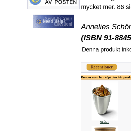
mycket mer. 86 si
Annelies Schön
(ISBN 91-8845
Denna produkt ink
Kunder som har köpt den här prod
Skålett